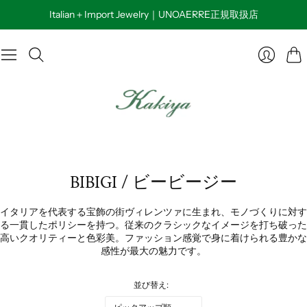
Italian＋Import Jewelry｜UNOAERRE正規取扱店
カ
ロ
ー
グ
ト
イ
ン
BIBIGI / ビービージー
イタリアを代表する宝飾の街ヴィレンツァに生まれ、モノづくりに対す
る一貫したポリシーを持つ。従来のクラシックなイメージを打ち破った
高いクオリティーと色彩美。ファッション感覚で身に着けられる豊かな
感性が最大の魅力です。
並び替え: